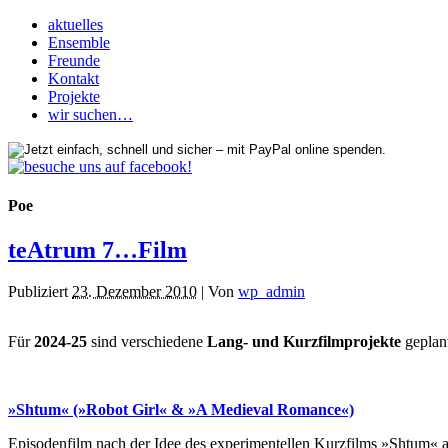
aktuelles
Ensemble
Freunde
Kontakt
Projekte
wir suchen…
Poe
teAtrum 7…Film
Publiziert
23. Dezember 2010
|
Von
wp_admin
Für
2024-25
sind verschiedene
Lang- und Kurzfilmprojekte
geplan
»Shtum« (»Robot Girl« & »A Medieval Romance«)
Episodenfilm nach der Idee des experimentellen Kurzfilms »Shtum« au