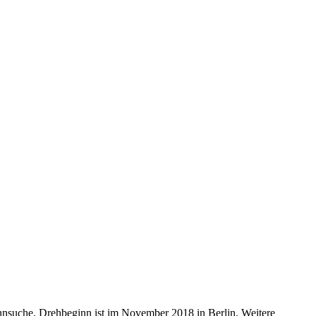
innsuche. Drehbeginn ist im November 2018 in Berlin. Weitere