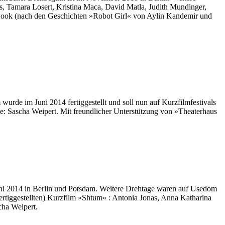
s, Tamara Losert, Kristina Maca, David Matla, Judith Mundinger,
 Hook (nach den Geschichten »Robot Girl« von Aylin Kandemir und
urde im Juni 2014 fertiggestellt und soll nun auf Kurzfilmfestivals
e: Sascha Weipert. Mit freundlicher Unterstützung von »Theaterhaus
Juni 2014 in Berlin und Potsdam. Weitere Drehtage waren auf Usedom
fertiggestellten) Kurzfilm »Shtum« : Antonia Jonas, Anna Katharina
cha Weipert.