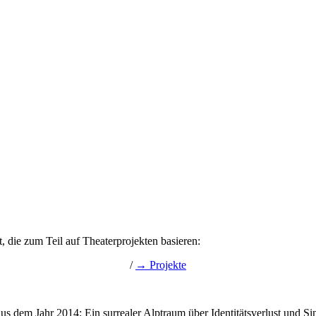
t, die zum Teil auf Theaterprojekten basieren:
/
→ Projekte
s dem Jahr 2014: Ein surrealer Alptraum über Identitätsverlust und S