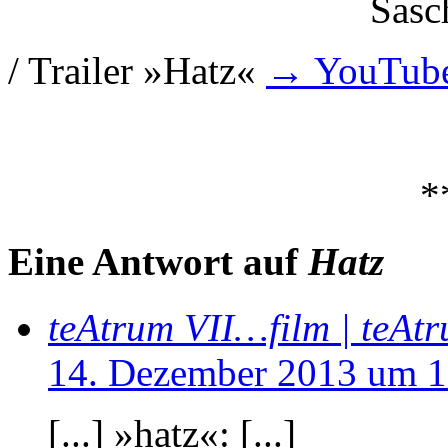
Sasc
/ Trailer »Hatz«
→ YouTub
*
Eine Antwort auf
Hatz
teAtrum VII…film | teAtr
14. Dezember 2013 um 1
[...] »hatz«: [...]