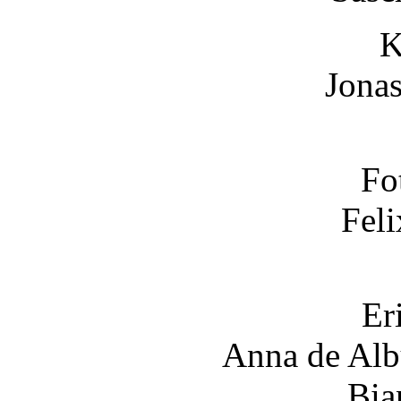
K
Jonas
Fo
Fel
Er
Anna de Alb
Bia