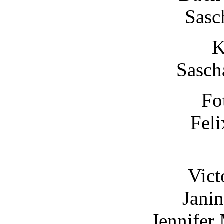
Sasc
K
Sasch
Fo
Fel
Vict
Jani
Jennifer