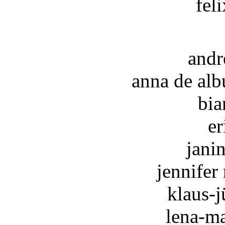
fel
andr
anna de alb
bia
er
jani
jennifer
klaus-j
lena-m