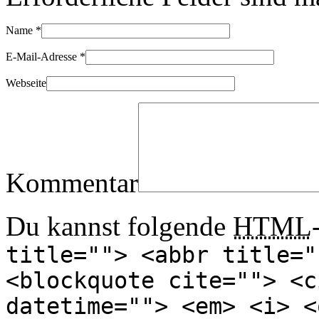
Name
*
E-Mail-Adresse
*
Webseite
Kommentar
Du kannst folgende
HTML
title=""> <abbr title="
<blockquote cite=""> <c
datetime=""> <em> <i> <