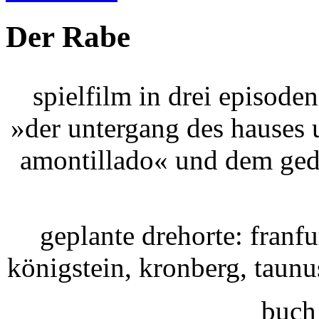
Der Rabe
spielfilm in drei episode
»der untergang des hauses u
amontillado« und dem gedi
geplante drehorte: franf
königstein, kronberg, taun
buch