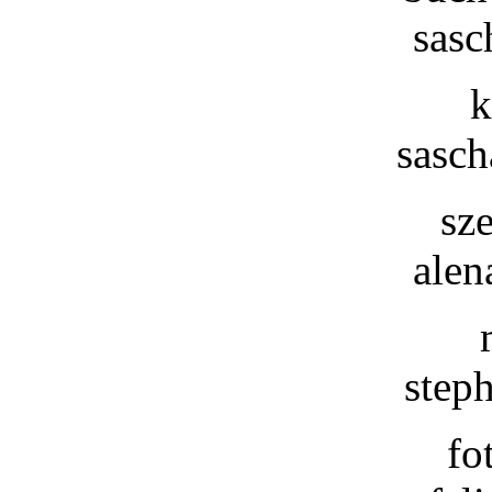
sasc
k
sasch
sz
alen
step
fo